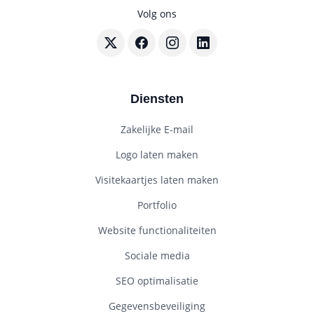
Volg ons
Volg BouwenWebsites.nl op X
Volg BouwenWebsites.nl op Faceboo
Volg BouwenWebsites.nl op I
Volg BouwenWebsites.nl
Diensten
Zakelijke E-mail
Logo laten maken
Visitekaartjes laten maken
Portfolio
Website functionaliteiten
Sociale media
SEO optimalisatie
Gegevensbeveiliging