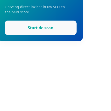
Ontvang direct inzicht in uw SEO en
snelheid score.
Start de scan