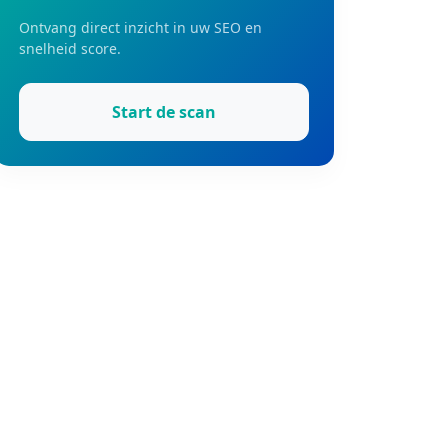
Ontvang direct inzicht in uw SEO en
snelheid score.
Start de scan