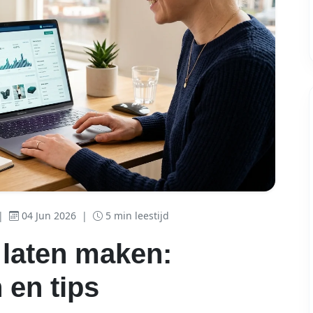
|
04 Jun 2026
|
5 min leestijd
laten maken:
 en tips