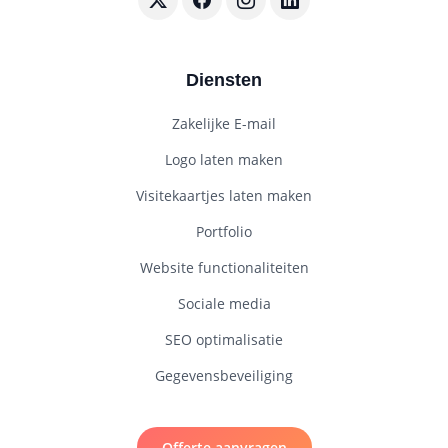
Volg BouwenWebsites.nl op X
Volg BouwenWebsites.nl op Faceboo
Volg BouwenWebsites.nl op I
Volg BouwenWebsites.nl
Diensten
Zakelijke E-mail
Logo laten maken
Visitekaartjes laten maken
Portfolio
Website functionaliteiten
Sociale media
SEO optimalisatie
Gegevensbeveiliging
Offerte aanvragen