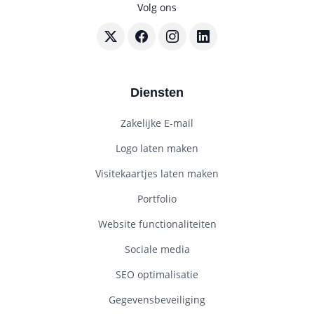
Volg ons
Volg BouwenWebsites.nl op X
Volg BouwenWebsites.nl op Faceboo
Volg BouwenWebsites.nl op I
Volg BouwenWebsites.nl
Diensten
Zakelijke E-mail
Logo laten maken
Visitekaartjes laten maken
Portfolio
Website functionaliteiten
Sociale media
SEO optimalisatie
Gegevensbeveiliging