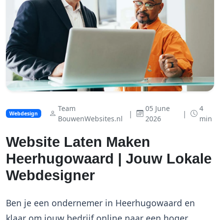
Team
05 June
4
|
|
Webdesign
BouwenWebsites.nl
2026
min
Website Laten Maken
Heerhugowaard | Jouw Lokale
Webdesigner
Ben je een ondernemer in Heerhugowaard en
klaar om jouw bedrijf online naar een hoger