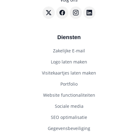
Volg BouwenWebsites.nl op X
Volg BouwenWebsites.nl op Faceboo
Volg BouwenWebsites.nl op I
Volg BouwenWebsites.nl
Diensten
Zakelijke E-mail
Logo laten maken
Visitekaartjes laten maken
Portfolio
Website functionaliteiten
Sociale media
SEO optimalisatie
Gegevensbeveiliging