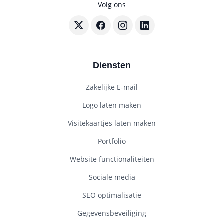
Volg ons
Volg BouwenWebsites.nl op X
Volg BouwenWebsites.nl op Faceboo
Volg BouwenWebsites.nl op I
Volg BouwenWebsites.nl
Diensten
Zakelijke E-mail
Logo laten maken
Visitekaartjes laten maken
Portfolio
Website functionaliteiten
Sociale media
SEO optimalisatie
Gegevensbeveiliging